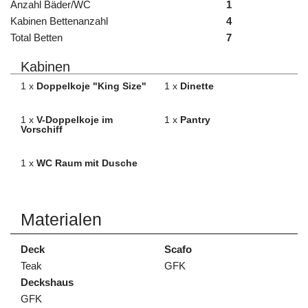
Anzahl Bäder/WC
1
Kabinen Bettenanzahl
4
Total Betten
7
Kabinen
1 x
Doppelkoje "King Size"
1 x
Dinette
1 x
V-Doppelkoje im
1 x
Pantry
Vorschiff
1 x
WC Raum mit Dusche
Materialen
Deck
Scafo
Teak
GFK
Deckshaus
GFK