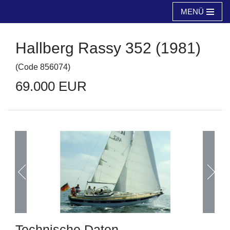
MENÜ
Zum
Inhalt
Hallberg Rassy 352 (1981)
springen
(
Code
856074
)
69.000 EUR
Technische Daten