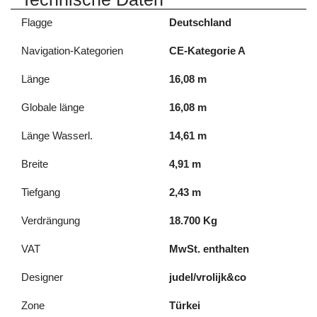
Flagge
Deutschland
Navigation-Kategorien
CE-Kategorie A
Länge
16,08 m
Globale länge
16,08 m
Länge Wasserl.
14,61 m
Breite
4,91 m
Tiefgang
2,43 m
Verdrängung
18.700 Kg
VAT
MwSt. enthalten
Designer
judel/vrolijk&co
Zone
Türkei