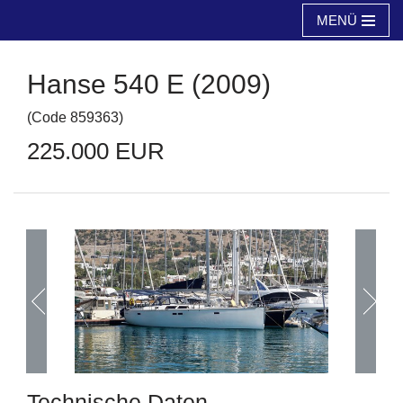
MENÜ
Zum
Inhalt
Hanse 540 E (2009)
springen
(
Code
859363
)
225.000 EUR
Technische Daten