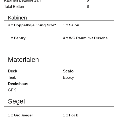
Kabinen Bettenanzahl
8
Total Betten
8
Kabinen
4 x
Doppelkoje "King Size"
1 x
Salon
1 x
Pantry
4 x
WC Raum mit Dusche
Materialen
Deck
Scafo
Teak
Epoxy
Deckshaus
GFK
Segel
1 x
Großsegel
1 x
Fock