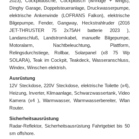
2023), Cockpitdusche, Cockpittisch (w/fridge + wings),
Dinghy Garage, Doppelsteueranlage, Druckwasserpumpe,
elektrische Ankerwinde (LOFRANS Falkon), elektrische
Bilgepumpe, Fender, Gangway, Heckstrahlruder (2016
JET-THRUSTER 75 2x75AH batterie 2023 ),
Landanschluß, Landstromkabel, manuelle Bilgepumpe,
Motoralarm, Nachtbeleuchtung, Plattform,
Relingsdurchstiege, Rollbar, Solarpanel (x8 75 Wp
SOLARA), Teak im Cockpit, Teakdeck, Wasseranschluss,
Windex, Winschen elektrish.
Ausrüstung
12V Steckdose, 220V Steckdose, elektrische Toilette (x4),
Heizung, Inverter, Klimaanlage, Schwarzwassertank, Video
Kamera (x4 ), Warmwasser, Warmwasserbereiter, Wlan
Router.
Sicherheitsausrüstung
Radar-Reflektor, Sicherheitsausrüstung Fahrtgebiet bis 50
sm offshore.